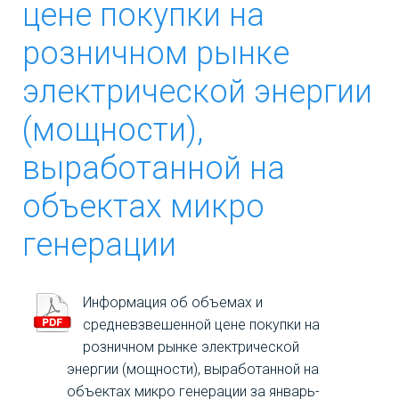
установлении цен
цене покупки на
(тарифов) на
Фактические тарифы
розничном рынке
электрическую
за август 2024
энергию,
электрической энергии
поставляемую
Фактические тарифы
(мощности),
населению и
за июль 2024
приравненным к
выработанной на
Фактические тарифы
нему категориям
объектах микро
за июнь 2024
потребителей по
Самарской
генерации
Фактические тарифы
области, на 2022
за май 2024
год»
Информация об объемах и
Фактические тарифы
Приказ
средневзвешенной цене покупки на
за апрель 2024
Департамента
розничном рынке электрической
энергии (мощности), выработанной на
ценового и
Фактические тарифы
объектах микро генерации за январь-
тарифного