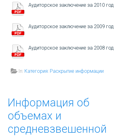
электрическую энергию
год»
Аудиторское заключение за 2010 год
(мощность), связанные с учетом
данных, относящихся к
Архив по годам
Аудиторское заключение за 2009 год
предыдущим расчетным
периодам отсутствуют.
Архив приказов и
нормативных документов
Аудиторское заключение за 2008 год
Фактические тарифы
Приказ
за декабрь 2024
Департамента
In:
Категория: Раскрытие информации
ценового и
Фактические тарифы
тарифного
за ноябрь 2024
регулирования
Информация об
Фактические тарифы
Самарской
за октябрь 2024
объемах и
области от
10.12.2021 года
средневзвешенной
Фактические тарифы
№ 652 «Об
за сентябрь 2024