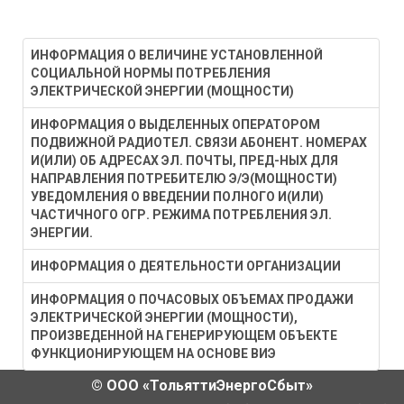
тарифа на услуги
населению и
коммерческого оператора,
приравненным к
оказываемые АО "АТС"
ИНФОРМАЦИЯ О ВЕЛИЧИНЕ УСТАНОВЛЕННОЙ
нему категориям
СОЦИАЛЬНОЙ НОРМЫ ПОТРЕБЛЕНИЯ
субъектам оптового рынка
ЭЛЕКТРИЧЕСКОЙ ЭНЕРГИИ (МОЩНОСТИ)
потребителей по
электрической энергии
Самарской
ИНФОРМАЦИЯ О ВЫДЕЛЕННЫХ ОПЕРАТОРОМ
(мощности), на 2023 год"
ПОДВИЖНОЙ РАДИОТЕЛ. СВЯЗИ АБОНЕНТ. НОМЕРАХ
области на 2017
И(ИЛИ) ОБ АДРЕСАХ ЭЛ. ПОЧТЫ, ПРЕД-НЫХ ДЛЯ
год"
Приказ Федеральной
НАПРАВЛЕНИЯ ПОТРЕБИТЕЛЮ Э/Э(МОЩНОСТИ)
антимонопольной
УВЕДОМЛЕНИЯ О ВВЕДЕНИИ ПОЛНОГО И(ИЛИ)
Приказ
ЧАСТИЧНОГО ОГР. РЕЖИМА ПОТРЕБЛЕНИЯ ЭЛ.
службы от 12.12.2022 №
ЭНЕРГИИ.
Министерства
972/22 "Об утверждении
Энергетики и
ИНФОРМАЦИЯ О ДЕЯТЕЛЬНОСТИ ОРГАНИЗАЦИИ
тарифов на услуги по
ЖКХ по
оперативно-
ИНФОРМАЦИЯ О ПОЧАСОВЫХ ОБЪЕМАХ ПРОДАЖИ
Самарской
ЭЛЕКТРИЧЕСКОЙ ЭНЕРГИИ (МОЩНОСТИ),
диспетчерскому
ПРОИЗВЕДЕННОЙ НА ГЕНЕРИРУЮЩЕМ ОБЪЕКТЕ
области № 139
управлению в
ФУНКЦИОНИРУЮЩЕМ НА ОСНОВЕ ВИЭ
от 30.06.2016 г.
электроэнергетике в части
© ООО «ТольяттиЭнергоСбыт»
"Об установлении
управления