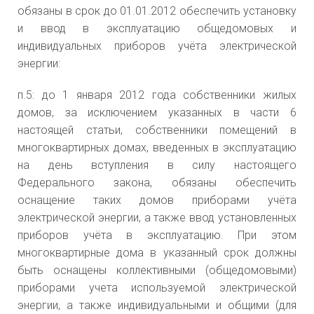
обязаны в срок до 01.01.2012 обеспечить установку
электрической энергии
энергетики и
и ввод в эксплуатацию общедомовых и
сетям Самарской области
жилищно-
индивидуальных приборов учёта электрической
на 2023 - 2027 годы»
коммунального
энергии:
хозяйства
Приказ Департамент
п.5: до 1 января 2012 года собственники жилых
Самарской
ценового и тарифного
домов, за исключением указанных в части 6
области от
настоящей статьи, собственники помещений в
регулирования
14.12.2017 года
многоквартирных домах, введенных в эксплуатацию
Самарской области от
№ 736 «Об
на день вступления в силу настоящего
28.11.2022 года № 844 «Об
установлении цен
Федерального закона, обязаны обеспечить
установлении сбытовых
(тарифов) на
оснащение таких домов приборами учёта
надбавок гарантирующих
электрическую
электрической энергии, а также ввод установленных
поставщиков
приборов учёта в эксплуатацию. При этом
энергию,
электрической энергии по
многоквартирные дома в указанный срок должны
поставляемую
Самарской области на
быть оснащены коллективными (общедомовыми)
населению и
приборами учета используемой электрической
2023 год»
приравненным к
энергии, а также индивидуальными и общими (для
нему категориям