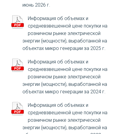
за март 2024
июнь 2026 г.
регулирования
Фактические тарифы
Самарской
Информация об объемах и
за Февраль 2024
области от
средневзвешенной цене покупки на
10.12.2020 года
розничном рынке электрической
Фактические тарифы
№ 666 «Об
энергии (мощности), выработанной на
за Январь 2024
объектах микро генерации за 2025 г.
установлении цен
(тарифов) на
Информация об объемах и
электрическую
средневзвешенной цене покупки на
энергию,
розничном рынке электрической
Комплексная услуга АО «ЦФР»
поставляемую
энергии (мощности), выработанной на
населению и
объектах микро генерации за 2024 г.
Приказ ФАС России от
приравненным к
Информация об объемах и
06.12.2022 N 933/22
нему категориям
средневзвешенной цене покупки на
(ред. от 18.09.2023) "Об
потребителей по
розничном рынке электрической
утверждении интервалов
Самарской
энергии (мощности), выработанной на
тарифных зон суток для
области, на 2021