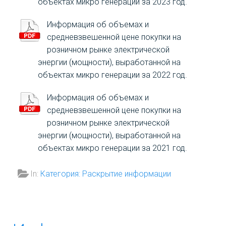
объектах микро генерации за 2023 год.
потребителей на 2023 год
год»
Информация об объемах и
(за исключением населения
Приказ
средневзвешенной цене покупки на
и (или) приравненных к нему
розничном рынке электрической
Департамента
категорий)"
энергии (мощности), выработанной на
ценового и
(Зарегистрировано в
объектах микро генерации за 2022 год.
тарифного
Минюсте России
регулирования
22.12.2022 N 71751)
Информация об объемах и
Самарской
средневзвешенной цене покупки на
Приказ Департамента
области от
розничном рынке электрической
ценового и тарифного
05.12.2019 года
энергии (мощности), выработанной на
объектах микро генерации за 2021 год.
регулирования
№502 Об
Самарской области от
установлении цен
In:
Категория: Раскрытие информации
29.05.2024 года № 166 «О
(тарифов) на
внесении изменений в
электрическую
приказ департамента
энергию,
ценового и тарифного
поставляемую