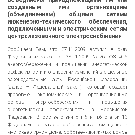
регулирования Самарской
14.12.2018 года
созданным ими организациям
области от 28.11.2022 №
№ 776 «Об
(объединениям) общими сетями
848 "Об установлении
установлении цен
инженерно-технического обеспечения,
единых (котловых) тарифов
(тарифов) на
подключенными к электрическим сетям
централизованного электроснабжения
на услуги по передаче
электрическую
электрической энергии
энергию,
Сообщаем Вам, что 27.11.2009 вступил в силу
сетям Самарской области
поставляемую
Федеральный закон от 23.11.2009 №261-ФЗ «Об
на 2023 - 2027 годы"»
населению и
энергосбережении и повышении энергетической
приравненным к
эффективности и о внесении изменений в отдельные
Приказ Департамента
нему категориям
законодательные акты Российской Федерации»
ценового и тарифного
потребителей по
(далее – Федеральный закон), который создаёт
регулирования
правовые, экономические и организационные
Самарской
Самарской области от
основы энергосбережения и повышения
области, на 2019
28.11.2022 года № 848 «Об
энергетической эффективности в Российской
год »
Федерации. В соответствии с п.5 и п.6 статьи 13
установлении единых
Федерального закона собственники помещений в
(котловых) тарифов на
Приказ
многоквартирном доме, собственники жилых домов
услуги по передаче
Министерства