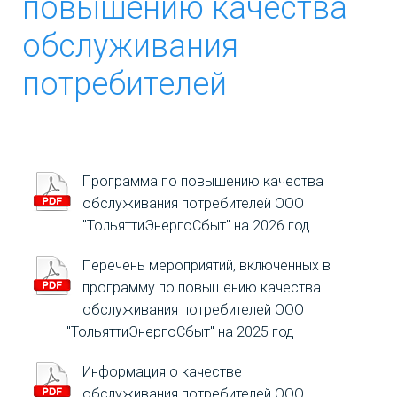
повышению качества
ЮРИДИЧЕСКИМ ЛИЦАМ
обслуживания
ФИЗИЧЕСКИМ ЛИЦАМ
потребителей
НОРМАТИВНЫЕ ДОКУМЕНТЫ
ОСТАВИТЬ СООБЩЕНИЕ
Программа по повышению качества
обслуживания потребителей ООО
"ТольяттиЭнергоСбыт" на 2026 год
Перечень мероприятий, включенных в
программу по повышению качества
обслуживания потребителей ООО
"ТольяттиЭнергоСбыт" на 2025 год
Информация о качестве
обслуживания потребителей ООО