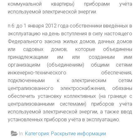
Плановые часы пиковой
коммунальной квартиры) приборами учёта
потребителей по
используемой электрической энергии.
нагрузки на 2023 год для
Самарской
территорий, отнесенных
п.6: до 1 января 2012 года собственники введённых в
области, на 2018
к ценовым зонам оптового
эксплуатацию на день вступления в силу настоящего
год »
рынка электрической
Федерального закона жилых домов, дачных домов
энергии и мощности, и
или садовых домов, которые объединены
Приказ
территорий, отнесенных к
принадлежащими им или созданным ими
Министерства
неценовым зонам
организациям (объединениям) общими сетями
Энергетики и
инженерно-технического обеспечения,
оптового рынка
ЖКХ по
подключенными к электрическим сетям
электрической энергии и
Самарской
централизованного электроснабжения, обязаны
мощности
области № 555
обеспечить установку коллективных (на границе с
от 07.12.2016 г.
централизованными системами) приборов учёта
Приказ Федеральной
"Об установлении
используемой электрической энергии, а также ввод
антимонопольной
установленных приборов учёта в эксплуатацию.
цен (тарифов) на
службы от 12.12.2022 №
э/э,
971/22 "Об утверждении
In:
Категория: Раскрытие информации
поставляемую