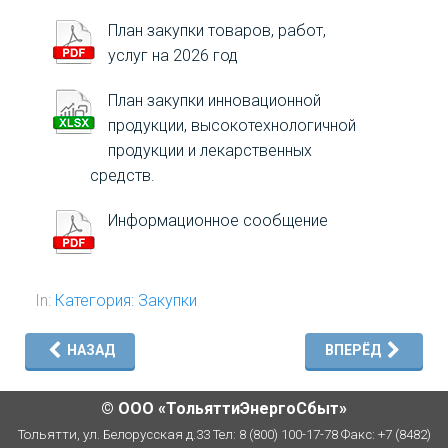
ЮРИДИЧЕСКИМ ЛИЦАМ
План закупки товаров, работ,
ФИЗИЧЕСКИМ ЛИЦАМ
услуг на 2026 год
План закупки инновационной
НОРМАТИВНЫЕ ДОКУМЕНТЫ
продукции, высокотехнологичной
продукции и лекарственных
ОСТАВИТЬ СООБЩЕНИЕ
средств.
Информационное сообщение
In:
Категория: Закупки
НАЗАД
ВПЕРЁД
© ООО «ТольяттиЭнергоСбыт»
Тольятти, ул. Белорусская д.33 Тел: 8 (800) 100-17-78 Факс: +7 (8482)